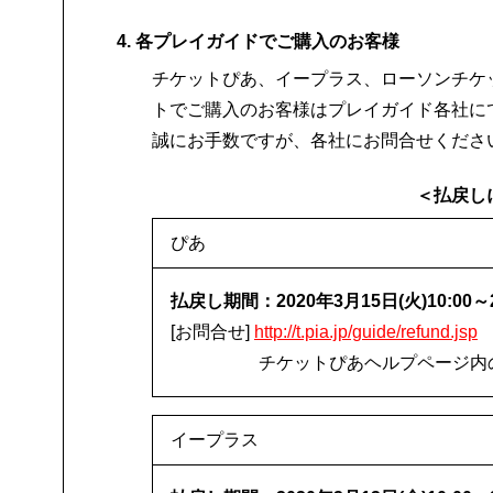
予約番号
公演日時
4. 各プレイガイドでご購入のお客様
お座席番号
チケットぴあ、イープラス、ローソンチケッ
トでご購入のお客様はプレイガイド各社に
誠にお手数ですが、各社にお問合せくださ
＜払戻し
ぴあ
払戻し期間：2020年3月15日(火)10:00～2
[お問合せ]
http://t.pia.jp/guide/refund.jsp
チケットぴあヘルプページ内
イープラス