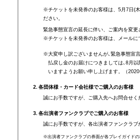
※チケットを未発券のお客様は、5月7日(木
ださい。
緊急事態宣言の延長に伴い、ご案内を変更さ
※チケットを未発券のお客様は、メールに
※大変申し訳ございませんが､緊急事態宣
teleserve@toho.co.jp
払戻し金のお届けにつきましては､8月
いますようお願い申し上げます。（2020
メールのタイトル：「作品名」チケッ
2. 各団体様・カード会社様でご購入のお客様
お名前（漢字）
誠にお手数ですが、ご購入先へお問合せく
お名前（カナ）
郵便番号
3. 各出演者ファンクラブでご購入のお客様
住所
誠にお手数ですが、各出演者ファンクラ
電話番号
※出演者ファンクラブの券面が各プレイガイドの