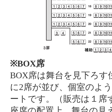
※BOX席
BOX席は舞台を見下ろす
に2席が並び、個室のよ
ートです。（販売は１席
座席の配置上、舞台の見