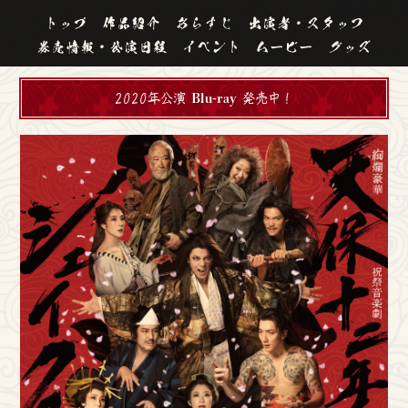
トップ
作品紹介
あらすじ
出演者・スタッフ
券売情報・公演日程
イベント
ムービー
グッズ
2020年公演
Blu-ray
発売中！