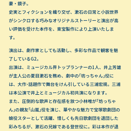
妻・鏡子。
史実とフィクションを織り交ぜ、漱石の日常と小説世界
がシンクロする巧みなオリジナルストーリーと演出が高
い評価を受けた本作を、東宝製作により上演いたしま
す。
演出は、劇作家としても活動し、多彩な作品で観客を魅
了しているG2。
出演は、ミュージカル界トップランナーの1人、井上芳雄
が主人公の夏目漱石を務め、劇中の｢坊っちゃん｣役に
は、大作･話題作で舞台をけん引している三浦宏規。三浦
は本公演で井上とミュージカル初共演になります｡
また、圧倒的な歌声と存在感を放つ小林唯が｢坊っちゃ
ん｣の親友｢山嵐｣役を演じ、華やかな魅力で宝塚歌劇団の
娘役スターとして活躍、惜しくも先日歌劇団を退団した
彩みちるが、漱石の兄嫁である登世役に。彩は本作が退