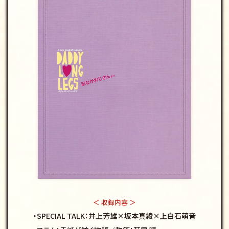
＜ 収録内容 ＞
・SPECIAL TALK：井上芳雄×坂本真綾×上白石萌音