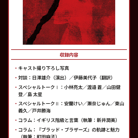
収録内容
・
キャスト撮り下ろし写真
・
対談：日澤雄介（演出）／伊藤美代子（翻訳）
・
スペシャルトークⅠ：小林亮太／渡邉 蒼／山田健
登／島 太星
・
スペシャルトークⅡ：安蘭けい／瀬奈じゅん／東山
義久／戸井勝海
・
コラム：イギリス階級と言葉（執筆：新井潤美）
・
コラム：『ブラッド・ブラザーズ』の軌跡と魅力
（執筆：町田麻子）