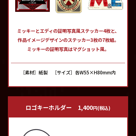
ミッキーとエディの
証明写真風ステッカー4枚と、
作品イメージデザインの
ステッカー3枚の7枚組。
ミッキーの証明写真はマグショット風。
［素材］紙製
［サイズ］各W55×H80mm内
ロゴキーホルダー
1,400
円(税込)