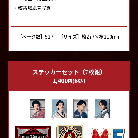
・
稽古場風景写真
［ページ数］52P
［サイズ］縦277×横210mm
ステッカーセット（7枚組）
1,400
円(税込)