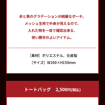
赤と黒のグラデーションが
綺麗なポーチ。
メッシュ生地で中身が見えるので、
入れた物を一目で確認出来る、
使い勝手のよいアイテム。
［素材］ポリエステル、合皮製
［サイズ］W200×H150mm
トートバッグ
2,500
円(税込)