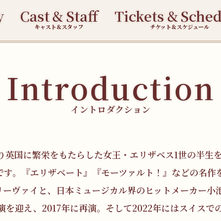
y
Cast
&
Staff
Tickets
&
Sched
キャスト＆スタッフ
チケット＆スケジュール
Introduction
イントロダクション
渡り英国に繁栄をもたらした女王・エリザベス1世の半生
です。『エリザベート』『モーツァルト！』などの名作
リーヴァイと、日本ミュージカル界のヒットメーカー小
演を迎え、2017年に再演。そして2022年にはスイスで